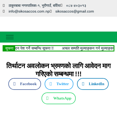
ठाकुरबाबा नगरपालिका-१, भुरीगाउँ, बर्दिया
०८४-४०३०१३
info@sikosaccos.com.np
sikosaccos@gmail.com
गृहपृष्ठ
ागि आवेदन पेश गर्ने सम्बन्धि सूचना !!
सुचना
अचल सम्पति मुल्याङ्कन गर्न मुल्याङ्कनकर्
हाम्रो बारेमा
मानविय श्रोत
तिर्थाटन अवलोकन भ्रमणको लागि आवेदन माग
हाम्रा सेवाहरु
गरिएको सम्बन्धमा !!!
सामाजिक सेवा
Facebook
Twitter
LinkedIn
सफलताका कथा
WhatsApp
डाउनलोड
फोटो फिचर