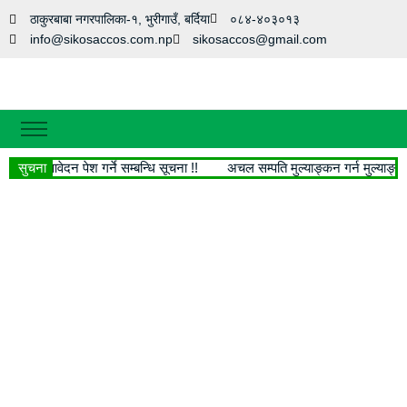
ठाकुरबाबा नगरपालिका-१, भुरीगाउँ, बर्दिया
०८४-४०३०१३
info@sikosaccos.com.np
sikosaccos@gmail.com
गृहपृष्ठ
ा लागि आवेदन पेश गर्ने सम्बन्धि सूचना !!
सुचना
अचल सम्पति मुल्याङ्कन गर्न मुल्याङ्कन
हाम्रो बारेमा
मानविय श्रोत
हाम्रा सेवाहरु
सामाजिक सेवा
सफलताका कथा
डाउनलोड
फोटो फिचर