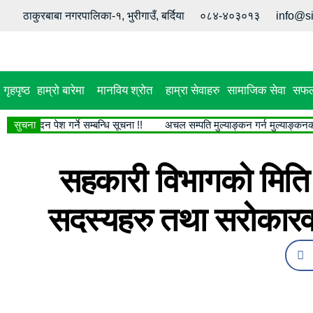
ठाकुरबाबा नगरपालिका-१, भुरीगाउँ, बर्दिया
०८४-४०३०१३
info@s
गृहपृष्ठ
हाम्रो बारेमा
मानविय श्रोत
हाम्रा सेवाहरु
सामाजिक सेवा
सफल
ि आवेदन पेश गर्ने सम्बन्धि सूचना !!
सुचना
अचल सम्पति मुल्याङ्कन गर्न मुल्याङ्कनकर्ताक
सहकारी विभागको मिति 
सदस्यहरु तथा सरोकारव