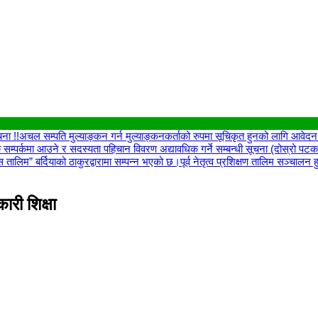
ना !!
अचल सम्पति मुल्याङ्कन गर्न मुल्याङ्कनकर्ताको रुपमा सूचिकृत हुनको लागि आवेदन पे
ु सम्पर्कमा आउने र सदस्यता पहिचान विवरण अद्यावधिक गर्ने सम्बन्धी सूचना (दोस्रो पट
िकास तालिम” बर्दियाको ठाकुरद्वारामा सम्पन्न भएको छ।
पूर्व नेतृत्व प्रशिक्षण तालिम सञ्चालन ह
री शिक्षा