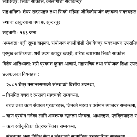
सेवाक्षेत्रः सिको साकोस, कालीगौडी सेवाकेन्द्र
सहभागिताः शेयर सदस्यहरु तथा सिको महिला जीविकोपार्जन क्लबका सदस्यहरू
स्थानः ठाकुरबाबा नपा ७, सुन्दरपुर
सहभागी : १३३ जना
अध्यक्षताः श्री सुष्मा खड्का, संयोजक कालीगौडी सेवाकेन्द्र व्यवस्थापन उपसमि
प्रमुख आतिथ्यता: श्री उदय बहादुर खत्री, वरिष्ठ उपाध्यक्ष सिको साकोस
विशेष आतिथ्यता: श्री प्रकाश कुमार आचार्य, महासचिव तथा संयोजक शिक्षा उप
छलफलका विषयहरु :
– २०८१ चैत्र मसान्तसम्मकाे संस्थाकाे वित्तीय अवस्था,
– नियमित बचत र त्यसकाे महत्त्वकाे सम्बन्धमा,
– बचत तथा ऋण सेवाका प्रकारहरू, तिनको महत्व र वर्तमान ब्याजदर सम्बन्धमा,
– ऋण प्रयोग गर्नका लागि आवश्यक न्यूनतम योग्यता, आधारहरू, प्रक्रियाहरू
– ऋण स्वीकृतिका क्षेत्र/अधिकार सम्बन्धमा,
– संस्थाका अन्य विविध सेवा र संस्थाकाे सामाजिक उत्तरदायित्व सम्बन्धमा,