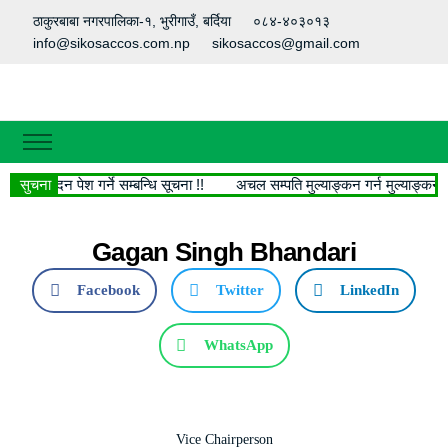
ठाकुरबाबा नगरपालिका-१, भुरीगाउँ, बर्दिया
०८४-४०३०१३
info@sikosaccos.com.np
sikosaccos@gmail.com
गृहपृष्ठ
ागि आवेदन पेश गर्ने सम्बन्धि सूचना !!
सुचना
अचल सम्पति मुल्याङ्कन गर्न मुल्याङ्कनकर्
हाम्रो बारेमा
मानविय श्रोत
Gagan Singh Bhandari
हाम्रा सेवाहरु
Facebook
Twitter
LinkedIn
सामाजिक सेवा
WhatsApp
सफलताका कथा
डाउनलोड
फोटो फिचर
Vice Chairperson