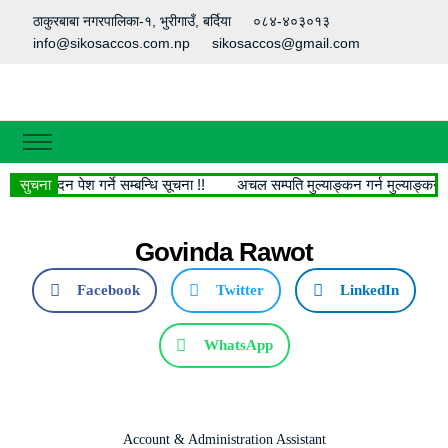
ठाकुरबाबा नगरपालिका-१, भुरीगाउँ, बर्दिया
०८४-४०३०१३
info@sikosaccos.com.np
sikosaccos@gmail.com
गृहपृष्ठ
ागि आवेदन पेश गर्ने सम्बन्धि सूचना !!
सुचना
अचल सम्पति मुल्याङ्कन गर्न मुल्याङ्कनकर्
हाम्रो बारेमा
मानविय श्रोत
Govinda Rawot
हाम्रा सेवाहरु
Facebook
Twitter
LinkedIn
सामाजिक सेवा
WhatsApp
सफलताका कथा
डाउनलोड
फोटो फिचर
Account & Administration Assistant