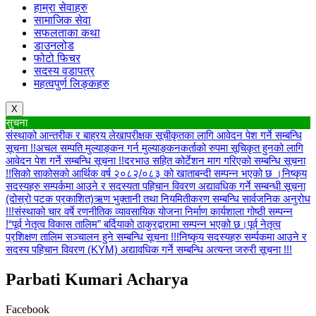
हाम्रा सेवाहरु
सामाजिक सेवा
सफलताका कथा
डाउनलोड
फोटो फिचर
सदस्य वडापत्र
महत्वपुर्ण लिङ्कहरु
X
सुचना
संस्थाको आन्तरीक र बाह्रय लेखापरीक्षक सूचीकृतका लागि आवेदन पेश गर्ने सम्बन्धि
सूचना !!
अचल सम्पति मुल्याङ्कन गर्न मुल्याङ्कनकर्ताको रुपमा सूचिकृत हुनको लागि
आवेदन पेश गर्ने सम्बन्धि सूचना !!
दरभाउ सहित कोर्टेशन माग गरिएको सम्बन्धि सूचना
!!
सिको साकोसको आर्थिक वर्ष २०८२/०८३ को खाताबन्दी सम्पन्न भएको छ ।
निष्कृय
सदस्यहरु सम्पर्कमा आउने र सदस्यता पहिचान विवरण अद्यावधिक गर्ने सम्बन्धी सूचना
(दोस्रो पटक प्रकाशित)
ऋण भुक्तानी तथा नियमितीकरण सम्बन्धि सार्वजनिक अनुरोध
!!!
संस्थाको चार वर्षे रणनीतिक व्यावसायिक योजना निर्माण कार्यशाला गोष्ठी सम्पन्न
!
“पूर्व नेतृत्व विकास तालिम” बर्दियाको ठाकुरद्वारामा सम्पन्न भएको छ।
पूर्व नेतृत्व
प्रशिक्षण तालिम सञ्चालन हुने सम्बन्धि सूचना !!!
निष्कृय सदस्यहरु सर्म्पकमा आउने र
सदस्य पहिचान विवरण (KYM) अद्यावधिक गर्ने सम्बन्धि अत्यन्त जरुरी सूचना !!!
Parbati Kumari Acharya
Facebook