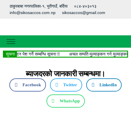
ठाकुरबाबा नगरपालिका-१, भुरीगाउँ, बर्दिया
०८४-४०३०१३
info@sikosaccos.com.np
sikosaccos@gmail.com
गृहपृष्ठ
ागि आवेदन पेश गर्ने सम्बन्धि सूचना !!
सुचना
अचल सम्पति मुल्याङ्कन गर्न मुल्याङ्कनकर्
हाम्रो बारेमा
मानविय श्रोत
ब्याजदरको जानकारी सम्बन्धमा।
हाम्रा सेवाहरु
Facebook
Twitter
LinkedIn
सामाजिक सेवा
WhatsApp
सफलताका कथा
डाउनलोड
फोटो फिचर