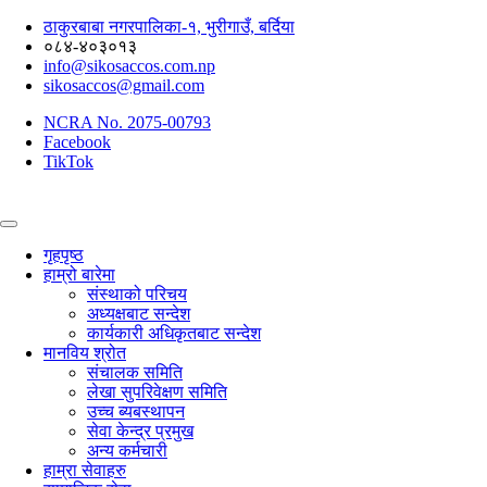
Skip
ठाकुरबाबा नगरपालिका-१, भुरीगाउँ, बर्दिया
to
०८४-४०३०१३
content
info@sikosaccos.com.np
sikosaccos@gmail.com
NCRA No. 2075-00793
Facebook
TikTok
गृहपृष्ठ
हाम्रो बारेमा
संस्थाको परिचय
अध्यक्षबाट सन्देश
कार्यकारी अधिकृतबाट सन्देश
मानविय श्रोत
संचालक समिति
लेखा सुपरिवेक्षण समिति
उच्च ब्यबस्थापन
सेवा केन्द्र प्रमुख
अन्य कर्मचारी
हाम्रा सेवाहरु