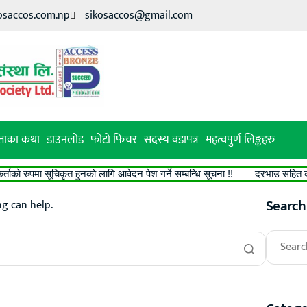
osaccos.com.np
sikosaccos@gmail.com
ाका कथा
डाउनलोड
फोटो फिचर
सदस्य वडापत्र
महत्वपुर्ण लिङ्कहरु
ो रुपमा सूचिकृत हुनको लागि आवेदन पेश गर्ने सम्बन्धि सूचना !!
दरभाउ सहित कोर्टे
Search
ng can help.