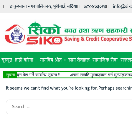
ठाकुरबाबा नगरपालिका-१, भुरीगाउँ, बर्दिया
०८४-४०३०१३
info@sik
गृहपृष्ठ
हाम्रो बारेमा
मानविय श्रोत
हाम्रा सेवाहरु
सामाजिक सेवा
सफलत
 आवेदन पेश गर्ने सम्बन्धि सूचना !!
सुचना
अचल सम्पति मुल्याङ्कन गर्न मुल्याङ्कनकर्ताक
It seems we can’t find what you’re looking for. Perhaps searchi